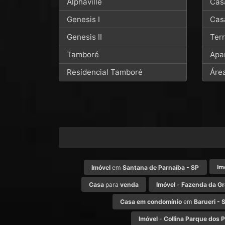
Alphaville
Cas
Genesis I
Cas
Genesis II
Ter
Tamboré
Apa
Residencial Tamboré
Áre
Im
Imóvel
em
Santana de Parnaíba - SP
Casa
para
venda
Imóvel
-
Fazenda da G
Casa em condomínio
em
Barueri - 
Imóvel
-
Collina Parque dos P