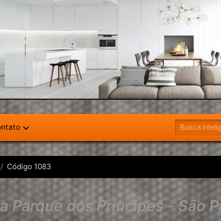
ntato
Código 1083
a Parque dos Príncipes - São P