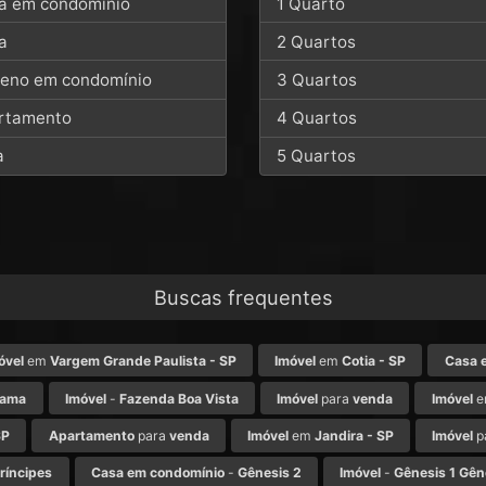
a em condomínio
1 Quarto
a
2 Quartos
reno em condomínio
3 Quartos
rtamento
4 Quartos
a
5 Quartos
Buscas frequentes
óvel
em
Vargem Grande Paulista - SP
Imóvel
em
Cotia - SP
Casa 
rama
Imóvel
-
Fazenda Boa Vista
Imóvel
para
venda
Imóvel
e
SP
Apartamento
para
venda
Imóvel
em
Jandira - SP
Imóvel
p
ríncipes
Casa em condomínio
-
Gênesis 2
Imóvel
-
Gênesis 1 Gên