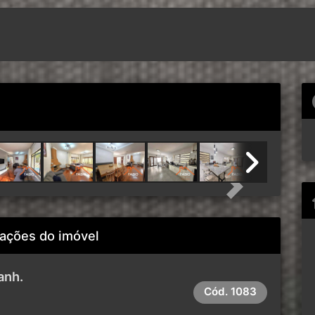
Next
ações do imóvel
anh.
Cód.
1083