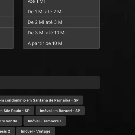
Até 1 Mi
De 1 Mi até 2 Mi
De 2 Mi até 3 Mi
De 3 Mi até 10 Mi
A partir de 10 Mi
em condomínio
em
Santana de Parnaíba - SP
m
São Paulo - SP
Imóvel
em
Barueri - SP
ara
venda
Imóvel
-
Tamboré 1
esis 2
Imóvel
-
Vintage