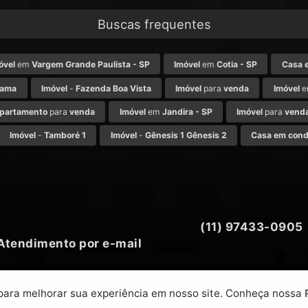
Buscas frequentes
óvel
em
Vargem Grande Paulista - SP
Imóvel
em
Cotia - SP
Casa 
rama
Imóvel
-
Fazenda Boa Vista
Imóvel
para
venda
Imóvel
e
partamento
para
venda
Imóvel
em
Jandira - SP
Imóvel
para
vend
Imóvel
-
Tamboré 1
Imóvel
-
Gênesis 1 Gênesis 2
Casa em cond
(11) 97433-0905
Atendimento por e-mail
 para melhorar sua experiência em nosso site. Conheça nossa