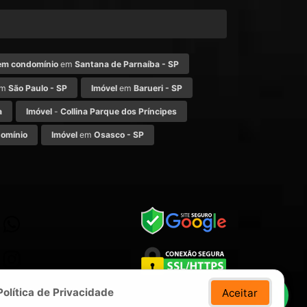
em condomínio
em
Santana de Parnaíba - SP
m
São Paulo - SP
Imóvel
em
Barueri - SP
a
Imóvel
-
Collina Parque dos Príncipes
omínio
Imóvel
em
Osasco - SP
Política de Privacidade
Aceitar