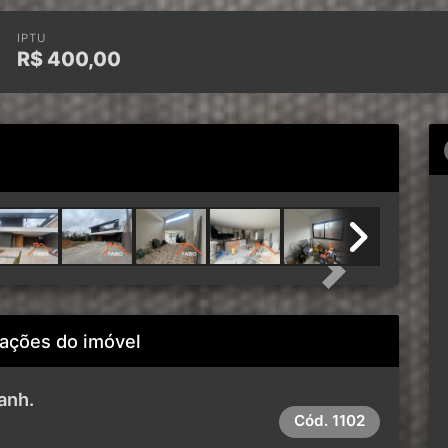
IPTU
R$
400,00
Next
ações do imóvel
anh.
Cód.
1102