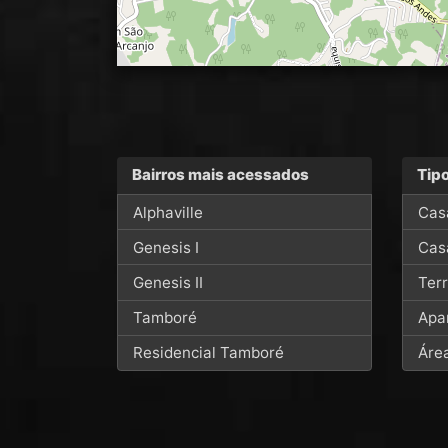
Bairros mais acessados
Tip
Alphaville
Cas
Genesis I
Cas
Genesis II
Ter
Tamboré
Apa
Residencial Tamboré
Áre