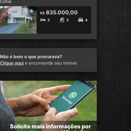
Cotia
835.000,00
R$
3
3
4
Não é bem o que procurava?
Clique aqui
e encomende seu imóvel
Solicite mais informações por