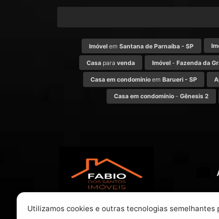
Im
Imóvel
em
Santana de Parnaíba - SP
Casa
para
venda
Imóvel
-
Fazenda da G
Casa em condomínio
em
Barueri - SP
A
Casa em condomínio
-
Gênesis 2
Utilizamos cookies e outras tecnologias semelhantes