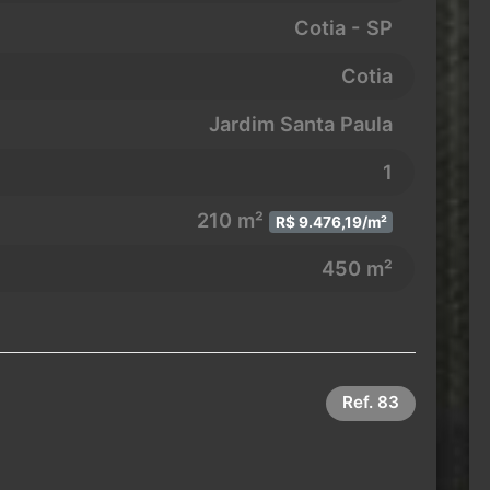
Cotia - SP
Cotia
Jardim Santa Paula
1
210 m²
R$ 9.476,19/m²
450 m²
Ref.
83