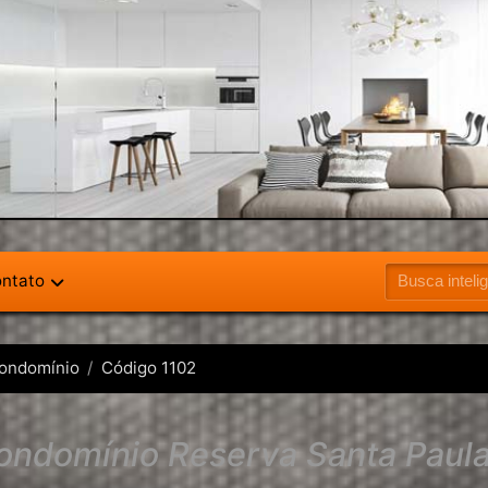
ntato
ondomínio
Código 1102
ndomínio Reserva Santa Paula