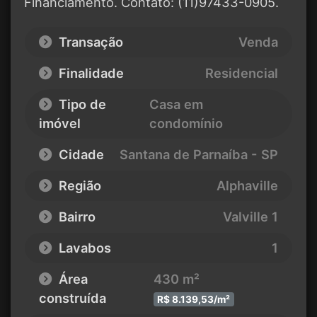
Financiamento. Contato: (11)97433-0905.
Transação
Venda
Finalidade
Residencial
Tipo de
Casa em
imóvel
condomínio
Cidade
Santana de Parnaíba - SP
Região
Alphaville
Bairro
Valville 1
Lavabos
1
Área
430 m²
construída
R$ 8.139,53/m²