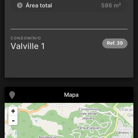
Área total
586 m²
CONDOMÍNIO
Ref.
39
Valville 1
Mapa
+
-