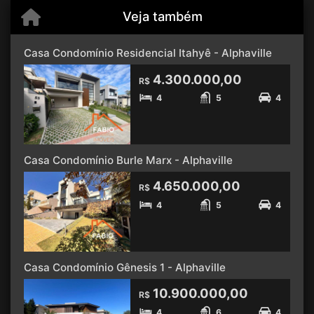
Veja também
Casa Condomínio Residencial Itahyê - Alphaville
4.300.000,00
R$
4
5
4
Casa Condomínio Burle Marx - Alphaville
4.650.000,00
R$
4
5
4
Casa Condomínio Gênesis 1 - Alphaville
10.900.000,00
R$
4
6
4