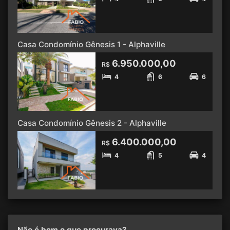
Casa Condomínio Gênesis 1 - Alphaville
6.950.000,00
R$
4
6
6
Casa Condomínio Gênesis 2 - Alphaville
6.400.000,00
R$
4
5
4
Não é bem o que procurava?