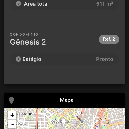
Área total
511 m²
CONDOMÍNIO
Ref.
2
Gênesis 2
Estágio
Pronto
Mapa
+
-