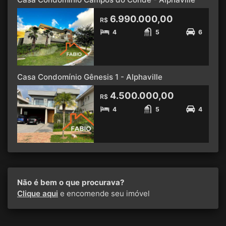
6.990.000,00
R$
4
5
6
Casa Condomínio Gênesis 1 - Alphaville
4.500.000,00
R$
4
5
4
Não é bem o que procurava?
Clique aqui
e encomende seu imóvel