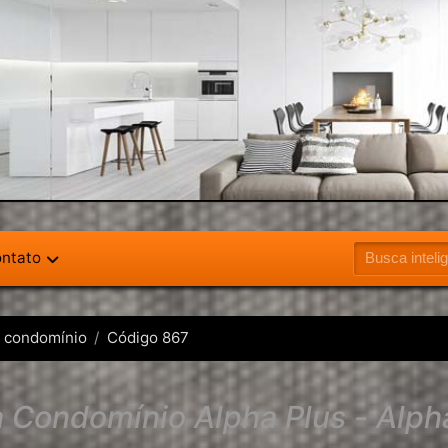
ntato
 condomínio
Código 867
 Condomínio Alpha Plus - Alpha