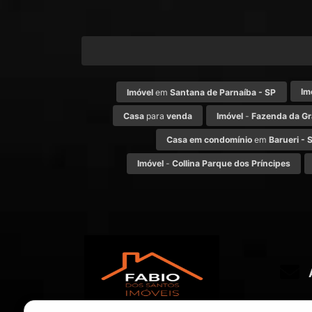
Im
Imóvel
em
Santana de Parnaíba - SP
Casa
para
venda
Imóvel
-
Fazenda da G
Casa em condomínio
em
Barueri - 
Imóvel
-
Collina Parque dos Príncipes