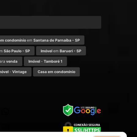
em condomínio
em
Santana de Parnaíba - SP
m
São Paulo - SP
Imóvel
em
Barueri - SP
ara
venda
Imóvel
-
Tamboré 1
móvel
-
Vintage
Casa em condomínio