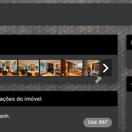
Next
ações do imóvel
anh.
Cód.
867