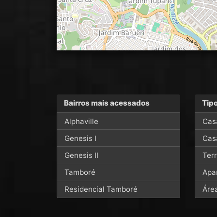
Bairros mais acessados
Tip
Alphaville
Cas
Genesis I
Cas
Genesis II
Ter
Tamboré
Apa
Residencial Tamboré
Áre