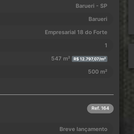
Barueri - SP
Barueri
Empresarial 18 do Forte
1
547 m²
R$ 12.797,07/m²
500 m²
Ref.
164
Breve lançamento