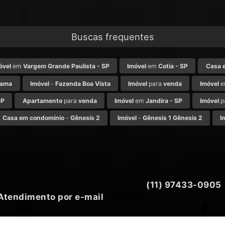
Buscas frequentes
óvel
em
Vargem Grande Paulista - SP
Imóvel
em
Cotia - SP
Casa 
rama
Imóvel
-
Fazenda Boa Vista
Imóvel
para
venda
Imóvel
e
SP
Apartamento
para
venda
Imóvel
em
Jandira - SP
Imóvel
p
Casa em condomínio
-
Gênesis 2
Imóvel
-
Gênesis 1 Gênesis 2
I
(11) 97433-0905
Atendimento por e-mail